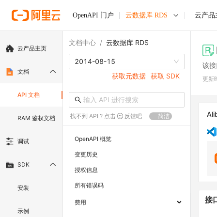
OpenAPI 门户
云数据库 RDS
云产品
文档中心
/
云数据库 RDS
云产品主页
2014-08-15
该接口
文档
获取元数据
获取 SDK
更新
API 文档
Ali
找不到 API ? 点击
反馈吧
简洁
RAM 鉴权文档
OpenAPI 概览
调试
变更历史
SDK
授权信息
所有错误码
安装
接
费用
示例