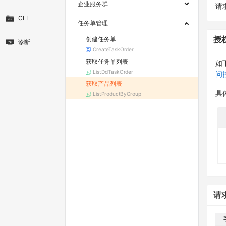
企业服务群
请求
CLI
任务单管理
创建任务单
授
诊断
CreateTaskOrder
获取任务单列表
如
ListDdTaskOrder
问
获取产品列表
具
ListProductByGroup
请