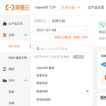
OpenAPI 门户
支持计划
云产品主页
文档中心
/
支持计划
云产品主页
2021-07-06
根据
文档
获取元数据
获取 SDK
更新
API 文档
Ali
找不到 API ? 点击
反馈吧
简洁
RAM 鉴权文档
OpenAPI 概览
调试
变更历史
SDK
授权信息
数据结构
安装
流
所有错误码
示例