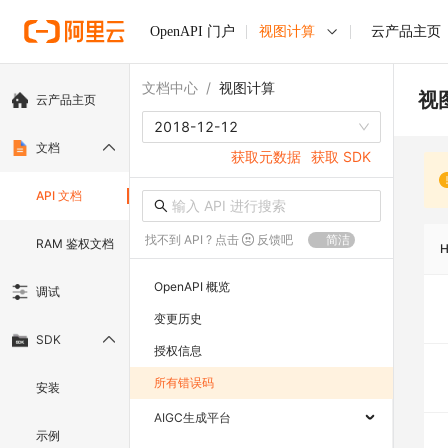
OpenAPI 门户
视图计算
云产品主页
文档中心
/
视图计算
视
云产品主页
2018-12-12
文档
获取元数据
获取 SDK
API 文档
找不到 API ? 点击
反馈吧
简洁
RAM 鉴权文档
OpenAPI 概览
调试
变更历史
SDK
授权信息
所有错误码
安装
AIGC生成平台
示例